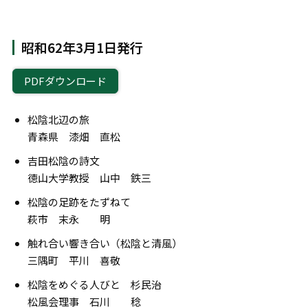
昭和62年3月1日発行
PDFダウンロード
松陰北辺の旅
青森県 漆畑 直松
吉田松陰の詩文
徳山大学教授 山中 鉄三
松陰の足跡をたずねて
萩市 末永 明
触れ合い響き合い（松陰と清風）
三隅町 平川 喜敬
松陰をめぐる人びと 杉民治
松風会理事 石川 稔