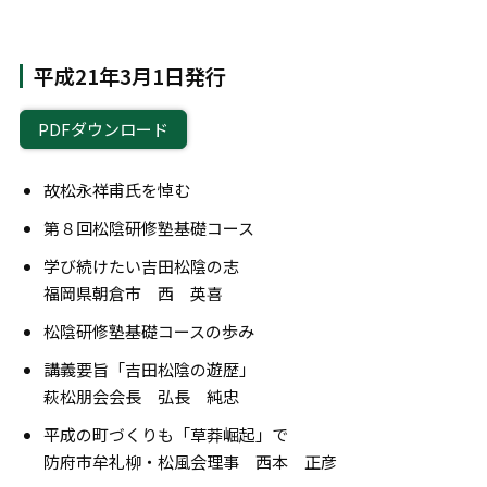
平成21年3月1日発行
PDFダウンロード
故松永祥甫氏を悼む
第８回松陰研修塾基礎コース
学び続けたい吉田松陰の志
福岡県朝倉市 西 英喜
松陰研修塾基礎コースの歩み
講義要旨「吉田松陰の遊歴」
萩松朋会会長 弘長 純忠
平成の町づくりも「草莽崛起」で
防府市牟礼柳・松風会理事 西本 正彦